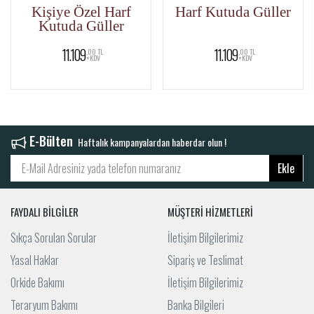
Kişiye Özel Harf
Harf Kutuda Güller
A
Kutuda Güller
11.109
11.109
,00 TL
,00 TL
+KDV
+KDV
E-Bülten
Haftalık kampanyalardan haberdar olun !
Ekle
FAYDALI BİLGİLER
MÜŞTERİ HİZMETLERİ
Sıkça Sorulan Sorular
İletişim Bilgilerimiz
Yasal Haklar
Sipariş ve Teslimat
Orkide Bakımı
İletişim Bilgilerimiz
Teraryum Bakımı
Banka Bilgileri