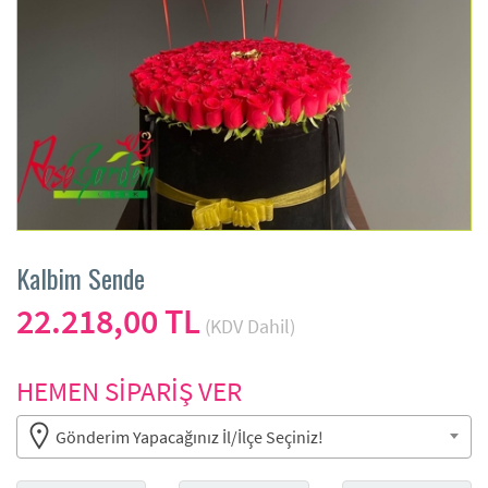
Kalbim Sende
22.218,00 TL
(KDV Dahil)
HEMEN SİPARİŞ VER
Gönderim Yapacağınız İl/İlçe Seçiniz!