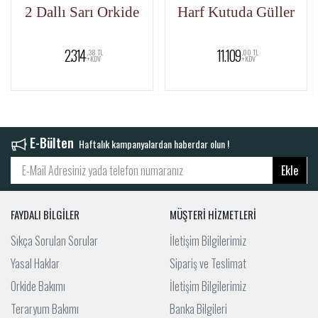
2 Dallı Sarı Orkide
Harf Kutuda Güller
2.314
11.109
,38 TL
,00 TL
+KDV
+KDV
E-Bülten
Haftalık kampanyalardan haberdar olun !
Ekle
FAYDALI BİLGİLER
MÜŞTERİ HİZMETLERİ
Sıkça Sorulan Sorular
İletişim Bilgilerimiz
Yasal Haklar
Sipariş ve Teslimat
Orkide Bakımı
İletişim Bilgilerimiz
Teraryum Bakımı
Banka Bilgileri