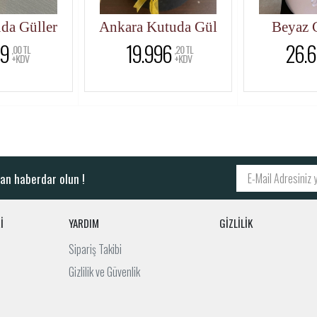
da Güller
Ankara Kutuda Gül
Beyaz G
9
19.996
26.6
,00 TL
,20 TL
+KDV
+KDV
an haberdar olun !
İ
YARDIM
GİZLİLİK
Sipariş Takibi
Gizlilik ve Güvenlik