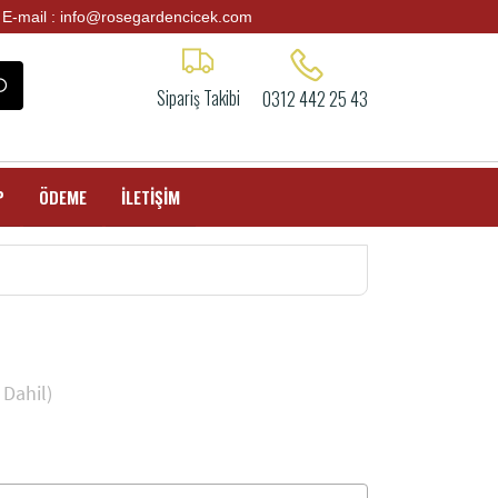
E-mail : info@rosegardencicek.com
Sipariş Takibi
0312 442 25 43
P
ÖDEME
İLETİŞİM
Dahil)