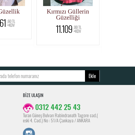
üzellik
Kırmızı Güllerin
Aşkın 
Güzelliği
Tasarım
61
,60 TL
Gül
+KDV
11.109
,00 TL
+KDV
17.7
Ekle
BİZE ULAŞIN
0312 442 25 43
Turan Güneş Bulvarı Rabindranath Tagore cad.(
eski 4. Cad.) No : 51/A Çankaya / ANKARA