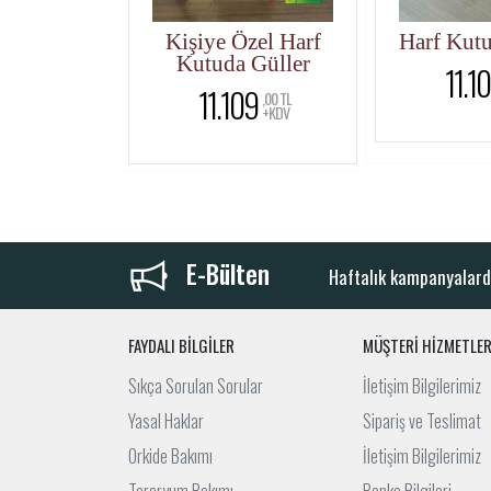
a Gül
Kişiye Özel Harf
Harf Kutu
Kutuda Güller
9
11.10
,90 TL
+KDV
11.109
,00 TL
+KDV
E-Bülten
Haftalık kampanyalard
FAYDALI BİLGİLER
MÜŞTERİ HİZMETLER
Sıkça Sorulan Sorular
İletişim Bilgilerimiz
Yasal Haklar
Sipariş ve Teslimat
Orkide Bakımı
İletişim Bilgilerimiz