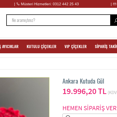
|
Müsteri Hizmetleri: 0312 442 25 43
|
 AYICIKLAR
KUTULU ÇİÇEKLER
VIP ÇİÇEKLER
SİPARİŞ TAKİ
Ankara Kutuda Gül
19.996,20 TL
(KDV 
HEMEN SİPARİŞ VER