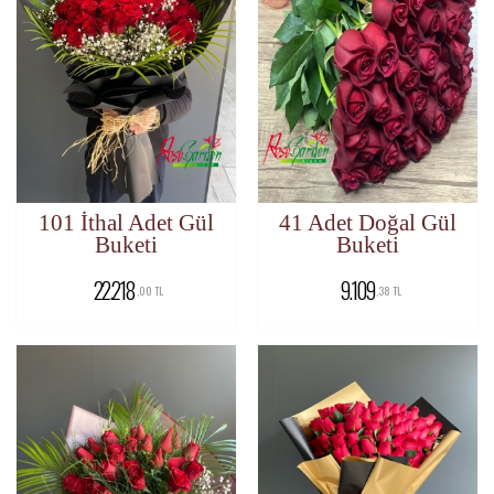
101 İthal Adet Gül
41 Adet Doğal Gül
Buketi
Buketi
22.218
9.109
,00 TL
,38 TL