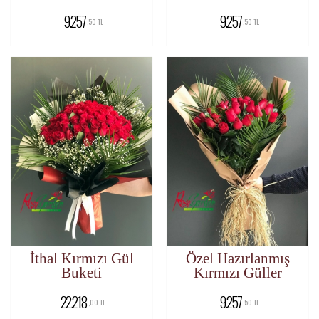
9.257
9.257
,50 TL
,50 TL
İthal Kırmızı Gül
Özel Hazırlanmış
Buketi
Kırmızı Güller
22.218
9.257
,00 TL
,50 TL