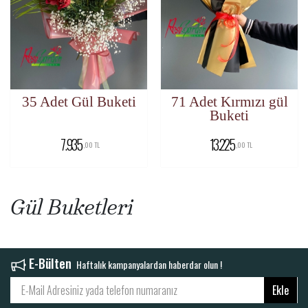
35 Adet Gül Buketi
71 Adet Kırmızı gül
Buketi
7.935
13.225
,00 TL
,00 TL
Gül Buketleri
E-Bülten
Haftalık kampanyalardan haberdar olun !
Ekle