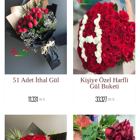
51 Adet İthal Gül
Kişiye Özel Harfli
Gül Buketi
11.331
33.327
,18 TL
,00 TL