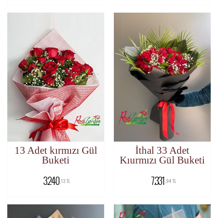
13 Adet kırmızı Gül
İthal 33 Adet
Buketi
Kıurmızı Gül Buketi
3.240
7.331
,13 TL
,94 TL