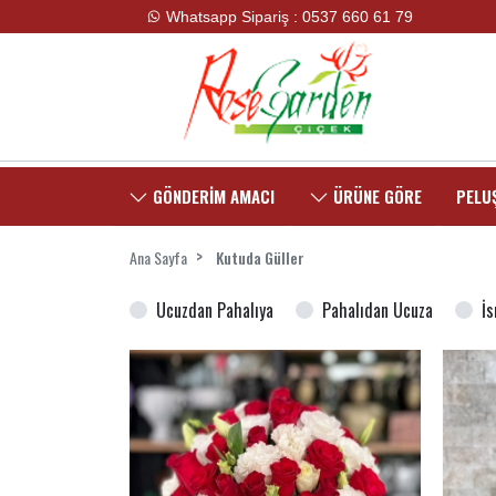
Whatsapp Sipariş : 0537 660 61 79
GÖNDERİM AMACI
ÜRÜNE GÖRE
PELUŞ
Ana Sayfa
Kutuda Güller
Ucuzdan Pahalıya
Pahalıdan Ucuza
İ