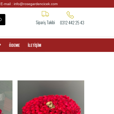
E-mail : info@rosegardencicek.com
Sipariş Takibi
0312 442 25 43
P
ÖDEME
İLETİŞİM