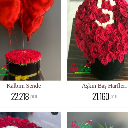
Kalbim Sende
Aşkın Baş Harfleri
22.218
21.160
,00 TL
,00 TL