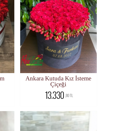
ım
Ankara Kutuda Kız İsteme
Çiçeği
13.330
,80 TL