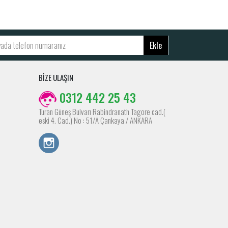
Ekle
BİZE ULAŞIN
0312 442 25 43
Turan Güneş Bulvarı Rabindranath Tagore cad.(
eski 4. Cad.) No : 51/A Çankaya / ANKARA