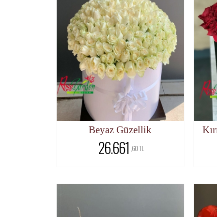
Beyaz Güzellik
Kır
26.661
,60 TL