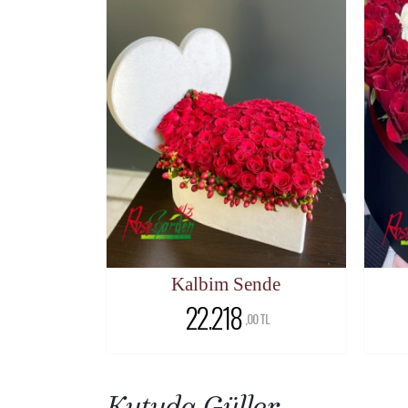
Kalbim Sende
22.218
,00 TL
Kutuda Güller