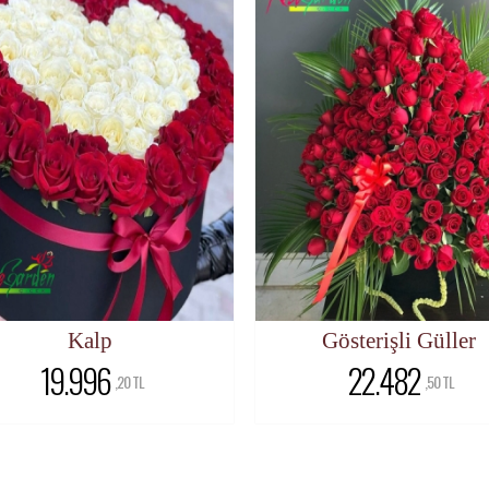
Kalp
Gösterişli Güller
19.996
22.482
,20 TL
,50 TL