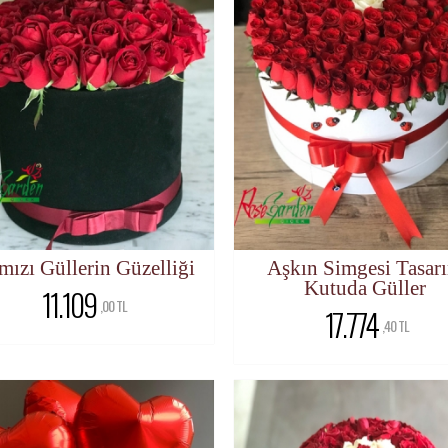
mızı Güllerin Güzelliği
Aşkın Simgesi Tasar
Kutuda Güller
11.109
,00 TL
17.774
,40 TL