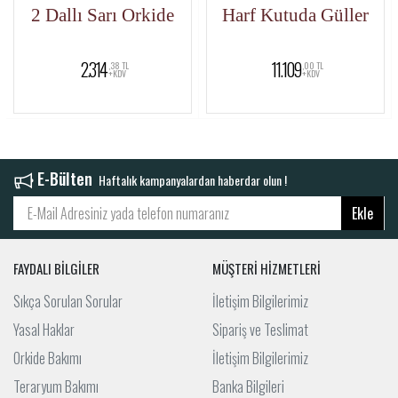
2 Dallı Sarı Orkide
Harf Kutuda Güller
2.314
11.109
,38 TL
,00 TL
+KDV
+KDV
E-Bülten
Haftalık kampanyalardan haberdar olun !
Ekle
FAYDALI BİLGİLER
MÜŞTERİ HİZMETLERİ
Sıkça Sorulan Sorular
İletişim Bilgilerimiz
Yasal Haklar
Sipariş ve Teslimat
Orkide Bakımı
İletişim Bilgilerimiz
Teraryum Bakımı
Banka Bilgileri