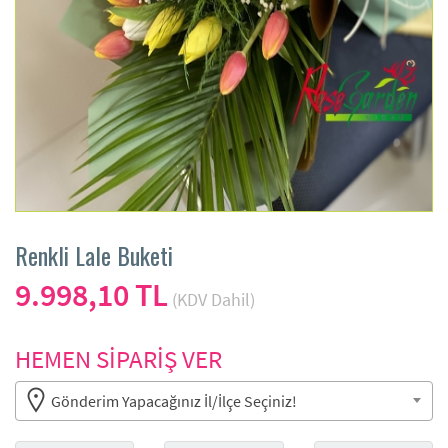
Renkli Lale Buketi
9.998,10 TL
(KDV Dahil)
HEMEN SİPARİŞ VER
Gönderim Yapacağınız İl/İlçe Seçiniz!