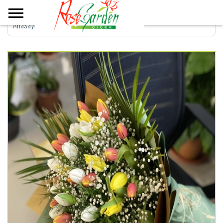
Anasayfa
>
Renkli Lale Buketi