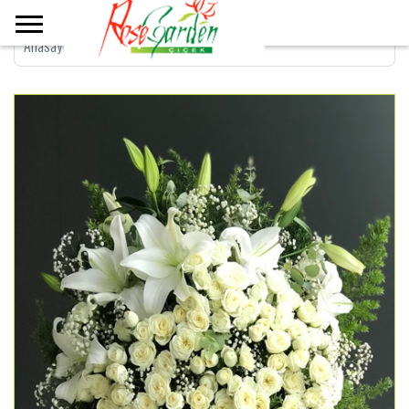
Anasayfa
>
Özel ; Kazablanka & Beyaz Gül