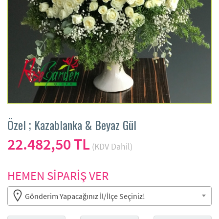
Özel ; Kazablanka & Beyaz Gül
22.482,50 TL
(KDV Dahil)
HEMEN SİPARİŞ VER
Gönderim Yapacağınız İl/İlçe Seçiniz!