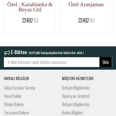
Özel ; Kazablanka &
Özel Aranjaman
Beyaz Gül
22.482
22.482
,50 TL
,50 TL
+KDV
+KDV
E-Bülten
Haftalık kampanyalardan haberdar olun !
Ekle
FAYDALI BİLGİLER
MÜŞTERİ HİZMETLERİ
Sıkça Sorulan Sorular
İletişim Bilgilerimiz
Yasal Haklar
Sipariş ve Teslimat
Orkide Bakımı
İletişim Bilgilerimiz
Teraryum Bakımı
Banka Bilgileri