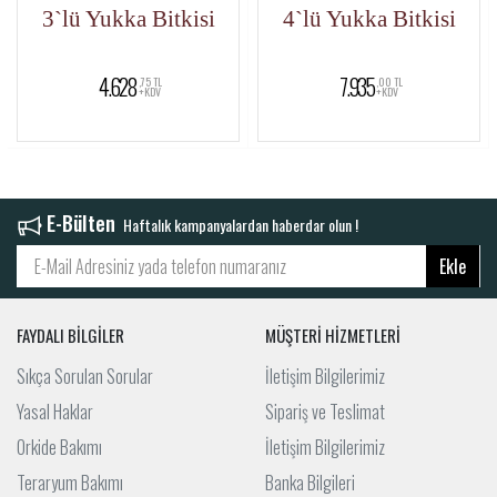
3`lü Yukka Bitkisi
4`lü Yukka Bitkisi
4.628
7.935
,75 TL
,00 TL
+KDV
+KDV
E-Bülten
Haftalık kampanyalardan haberdar olun !
Ekle
FAYDALI BİLGİLER
MÜŞTERİ HİZMETLERİ
Sıkça Sorulan Sorular
İletişim Bilgilerimiz
Yasal Haklar
Sipariş ve Teslimat
Orkide Bakımı
İletişim Bilgilerimiz
Teraryum Bakımı
Banka Bilgileri