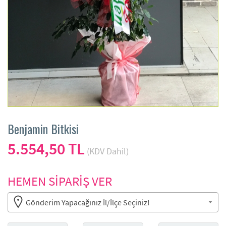
Benjamin Bitkisi
5.554,50 TL
(KDV Dahil)
HEMEN SİPARİŞ VER
Gönderim Yapacağınız İl/İlçe Seçiniz!